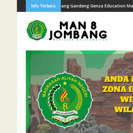
Skip
MAN 8 Jombang Sambut Anggota Baru
MAN 8 Jombang Gandeng Genza Education Matangkan Lang
Buk
Info Terbaru
to
content