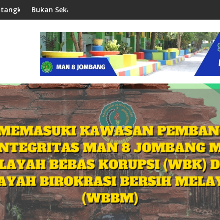
kah Siswa Menuju PTN dan Sekolah Kedinasan
an Sekadar Rutinitas, Rahasia Berkah Belajar di MAN 8 Jombang 
Gandeng Ko