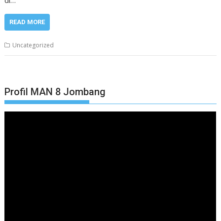
di…
READ MORE
Uncategorized
Profil MAN 8 Jombang