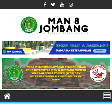
Skip
to
content