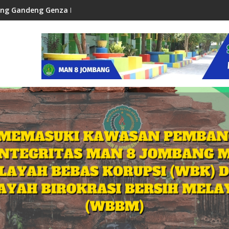
ta Baru
Genza Education Matangkan Langkah Siswa Menuju PTN dan S
Bukan Sekadar Rutinitas, Rahasia