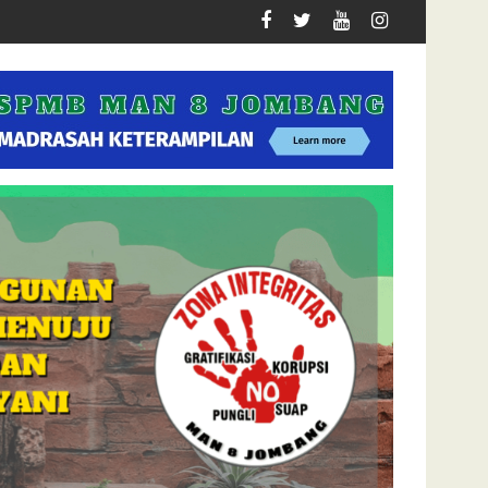
ekolah Kedinasan
 Berkah Belajar di MAN 8 Jombang Dimulai dari Satu Kalimat Ini
Gandeng Koramil Jombang, MAN 8 Jomban