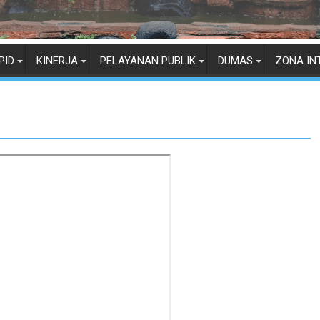
PID
KINERJA
PELAYANAN PUBLIK
DUMAS
ZONA IN