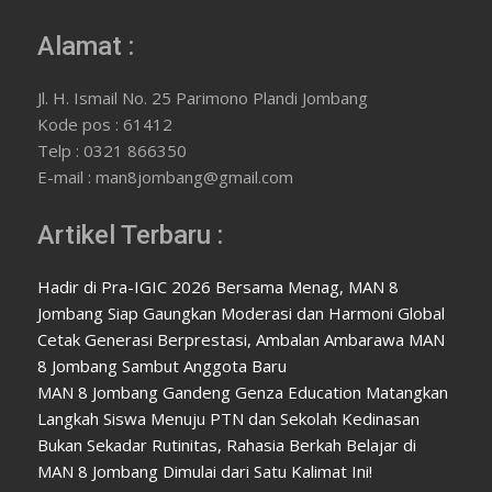
Alamat :
Jl. H. Ismail No. 25 Parimono Plandi Jombang
Kode pos : 61412
Telp : 0321 866350
E-mail : man8jombang@gmail.com
Artikel Terbaru :
Hadir di Pra-IGIC 2026 Bersama Menag, MAN 8
Jombang Siap Gaungkan Moderasi dan Harmoni Global
Cetak Generasi Berprestasi, Ambalan Ambarawa MAN
8 Jombang Sambut Anggota Baru
MAN 8 Jombang Gandeng Genza Education Matangkan
Langkah Siswa Menuju PTN dan Sekolah Kedinasan
Bukan Sekadar Rutinitas, Rahasia Berkah Belajar di
MAN 8 Jombang Dimulai dari Satu Kalimat Ini!