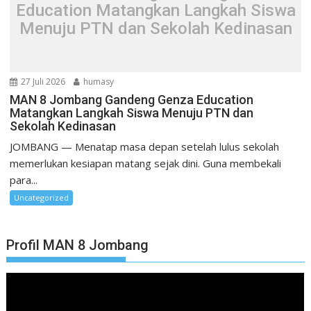
Education Matangkan Langkah Siswa
Menuju PTN dan Sekolah Kedinasan
27 Juli 2026
humasy
MAN 8 Jombang Gandeng Genza Education
Matangkan Langkah Siswa Menuju PTN dan
Sekolah Kedinasan
JOMBANG — Menatap masa depan setelah lulus sekolah
memerlukan kesiapan matang sejak dini. Guna membekali
para...
Uncategorized
Profil MAN 8 Jombang