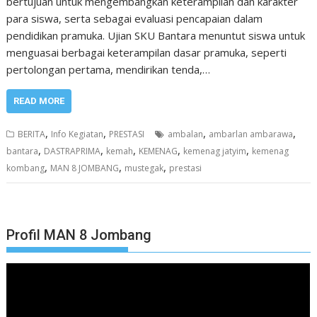
bertujuan untuk mengembangkan keterampilan dan karakter
para siswa, serta sebagai evaluasi pencapaian dalam
pendidikan pramuka. Ujian SKU Bantara menuntut siswa untuk
menguasai berbagai keterampilan dasar pramuka, seperti
pertolongan pertama, mendirikan tenda,…
READ MORE
,
,
,
,
BERITA
Info Kegiatan
PRESTASI
ambalan
ambarlan ambarawa
,
,
,
,
,
bantara
DASTRAPRIMA
kemah
KEMENAG
kemenag jatyim
kemenag
,
,
,
kombang
MAN 8 JOMBANG
mustegak
prestasi
Profil MAN 8 Jombang