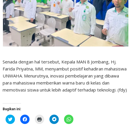
Senada dengan hal tersebut, Kepala MAN 8 Jombang, Hj.
Farida Priyatna, MM, menyambut positif kehadiran mahasiswa
UNWAHA. Menurutnya, inovasi pembelajaran yang dibawa
para mahasiswa memberikan warna baru di kelas dan
memotivasi siswa untuk lebih adaptif terhadap teknologi. (fdy)
Bagikan ini:
K
K
K
K
K
l
l
l
l
l
i
i
i
i
i
k
k
k
k
k