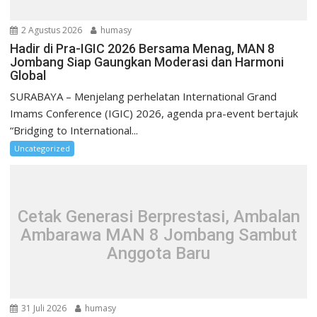
e
i
b
n
n
n
j
a
d
d
d
e
r
e
e
e
n
u
l
l
2 Agustus 2026
humasy
l
d
)
a
a
Hadir di Pra-IGIC 2026 Bersama Menag, MAN 8
a
e
y
y
y
l
a
a
Jombang Siap Gaungkan Moderasi dan Harmoni
a
a
n
n
Global
n
y
g
g
g
a
b
b
b
n
a
a
SURABAYA – Menjelang perhelatan International Grand
a
g
r
r
Imams Conference (IGIC) 2026, agenda pra-event bertajuk
r
b
u
u
u
a
)
)
“Bridging to International...
)
r
u
Uncategorized
)
Cetak Generasi Berprestasi, Ambalan
Ambarawa MAN 8 Jombang Sambut
Anggota Baru
31 Juli 2026
humasy