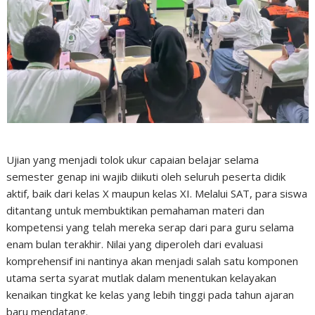
Ujian yang menjadi tolok ukur capaian belajar selama
semester genap ini wajib diikuti oleh seluruh peserta didik
aktif, baik dari kelas X maupun kelas XI. Melalui SAT, para siswa
ditantang untuk membuktikan pemahaman materi dan
kompetensi yang telah mereka serap dari para guru selama
enam bulan terakhir. Nilai yang diperoleh dari evaluasi
komprehensif ini nantinya akan menjadi salah satu komponen
utama serta syarat mutlak dalam menentukan kelayakan
kenaikan tingkat ke kelas yang lebih tinggi pada tahun ajaran
baru mendatang.