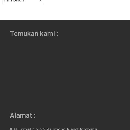
Temukan kami :
Alamat :
Jl. H. Ismail No. 25 Parimono Plandi Jombang